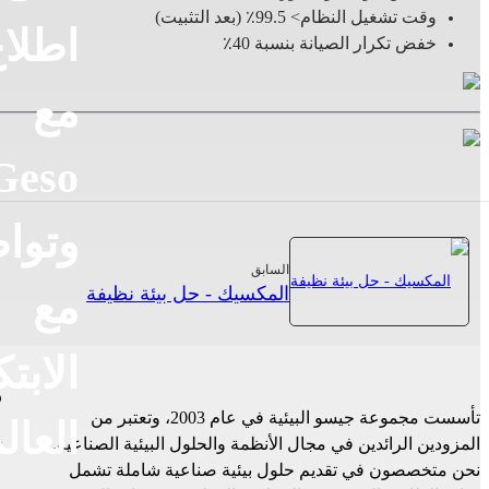
وقت تشغيل النظام> 99.5٪ (بعد التثبيت)
اطلا
خفض تكرار الصيانة بنسبة 40٪
مع
Geso
وتوا
السابق
المكسيك - حل بيئة نظيفة
مع
الابتك
م
تأسست مجموعة جيسو البيئية في عام 2003، وتعتبر من
العال
المزودين الرائدين في مجال الأنظمة والحلول البيئية الصناعية.
نحن متخصصون في تقديم حلول بيئية صناعية شاملة تشمل