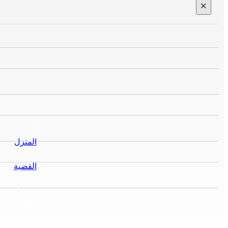
×
المنزل
>
القضية
>
صربيا -
حلول
البيئة
النظيفة