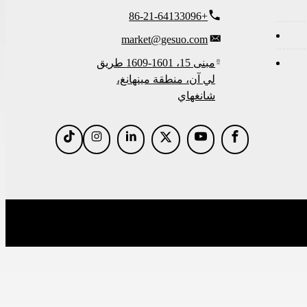
+86-21-64133096
market@gesuo.com
مبنى 15، 1601-1609 طريق
لي آن، منطقة مينهانغ،
شانغهاي