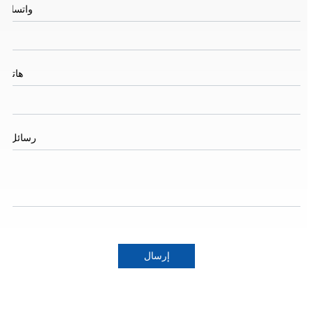
واتساب
هاتف
رسائل
*
إرسال