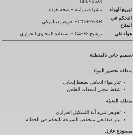
(IPLV≥5.0)
توزيع الهواء
ناشرات دوامة + فتحة عودة
التحكم في
±1°C/±5%RH تعويض ديناميكي
المناخ
هواء نقي
ترشيح G4+F8 + استعادة المحتوى الحراري
تصميم خاص بالمنطقة
منطقة تحضير المواد
تيار هواء اتجاهي بضغط إيجابي
شفط محلي لمعدات الطحن
منطقة التعبئة
تعويض تبريد آلة التشكيل الحراري
تيار صفائحي منخفض السرعة للتحكم في الحطام
مستودع عازل