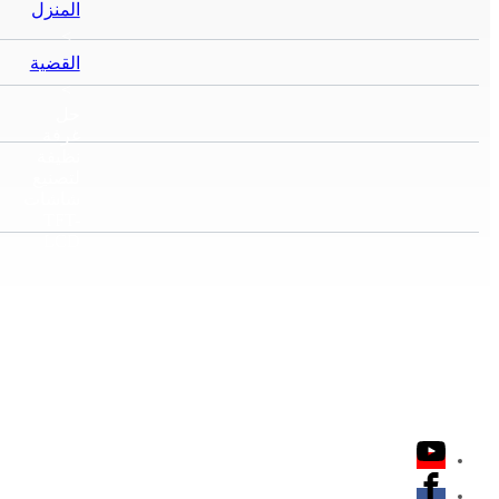
المنزل
>
القضية
>
حل
غرفة
نظيفة
لتصنيع
شاشات
TFT-
LCD